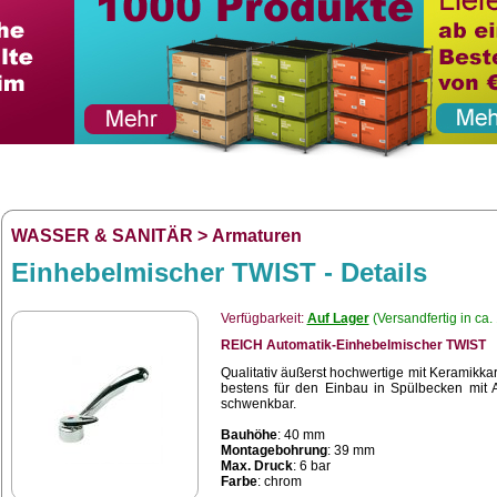
WASSER & SANITÄR
>
Armaturen
Einhebelmischer TWIST - Details
Verfügbarkeit:
Auf Lager
(Versandfertig in ca.
REICH Automatik-Einhebelmischer TWIST
Qualitativ äußerst hochwertige mit Keramik
bestens für den Einbau in Spülbecken mit A
schwenkbar.
Bauhöhe
: 40 mm
Montagebohrung
: 39 mm
Max. Druck
: 6 bar
Farbe
: chrom