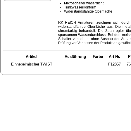
Mikroschalter waserdicht
Trinkwasserkonform
Widerstandsfähige Oberfläche
RK REICH Armaturen zeichnen sich durch e
widerstandfähige Oberfläche aus. Die metal
chromfarbig behandelt. Die Strahlregler üb
sparsamem Wasserdurchlass. Bei den meist
Schalter von oben, ohne Ausbau der Armat
Prüfung vor Verlassen der Produktion gewährl
Artikel
Ausführung
Farbe
Art-Nr.
P
Einhebelmischer TWIST
F12857
76