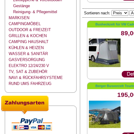
Gestänge
Reinigung- & Pflegemittel
Sortieren nach:
MARKISEN
CAMPINGMÖBEL
Busheckzelt für VW Cad
OUTDOOR & FREIZEIT
89,0
GRILLEN & KOCHEN
CAMPING HAUSHALT
KÜHLEN & HEIZEN
WASSER & SANITÄR
GASVERSORGUNG
ELEKTRO 12/24/230 V
TV, SAT & ZUBEHÖR
NAVI & RÜCKFAHRSYSTEME
RUND UMS FAHRZEUG
Berger Busvorzelt Touri
195,0