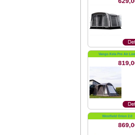
629,0
Vango Kela Pro Air Lo
819,0
Westfield Orion 2.0
869,0