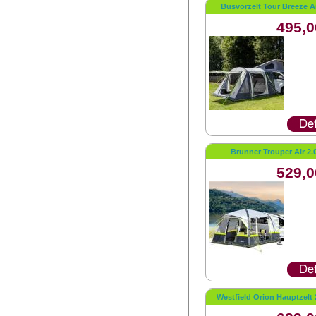
Busvorzelt Tour Breeze Ai
495,0
Brunner Trouper Air 2.
529,0
Westfield Orion Hauptzelt