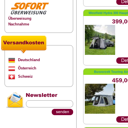
Westfield Hydra 300 Haupt
Überweisung
399,0
Nachnahme
Deutschland
Österreich
Busvorzelt Touring Air
Schweiz
459,0