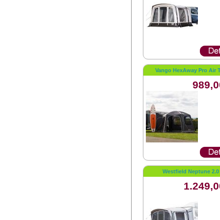
Vango HexAway Pro Air T
989,0
Westfield Neptune 2.0
1.249,0