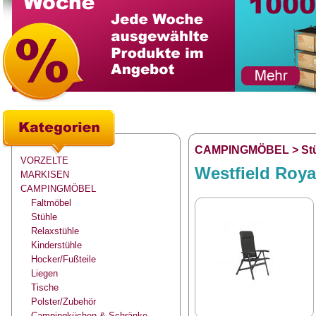
CAMPINGMÖBEL
>
St
VORZELTE
Westfield Royal
MARKISEN
CAMPINGMÖBEL
Faltmöbel
Stühle
Relaxstühle
Kinderstühle
Hocker/Fußteile
Liegen
Tische
Polster/Zubehör
Campingküchen & Schränke