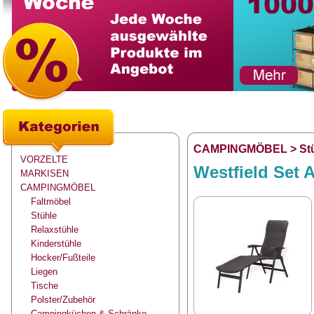
CAMPINGMÖBEL
>
St
VORZELTE
Westfield Set 
MARKISEN
CAMPINGMÖBEL
Faltmöbel
Stühle
Relaxstühle
Kinderstühle
Hocker/Fußteile
Liegen
Tische
Polster/Zubehör
Campingküchen & Schränke